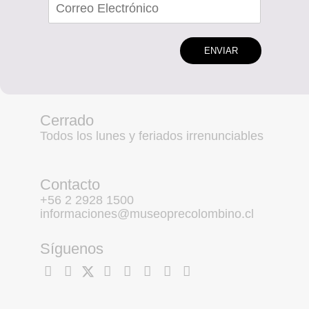
ENVIAR
Cerrado
Todos los lunes y feriados irrenunciables
Contacto
+56 2 2928 1500
informaciones@museoprecolombino.cl
Síguenos