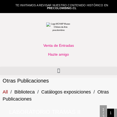
TE INVITAMOS A REVISAR NUESTRO CONTENIDO HISTÓRICO EN
PRECOLOMBINO.CL
Venta de Entradas
Hazte amigo
Otras Publicaciones
All
/
Biblioteca
/
Catálogos exposiciones
/
Otras
Publicaciones
1
LABORATORIO TRAMAS II
/
1
3