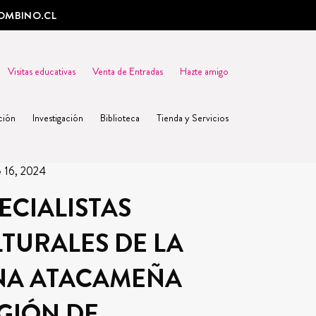
OMBINO.CL
Visitas educativas
Venta de Entradas
Hazte amigo
ción
Investigación
Biblioteca
Tienda y Servicios
e 16, 2024
ECIALISTAS
TURALES DE LA
NA ATACAMEÑA
GIÓN DE