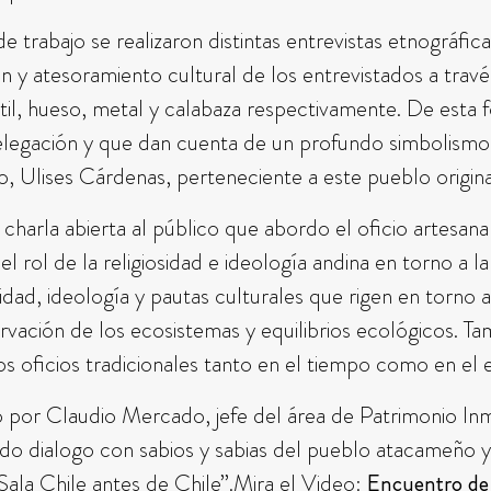
 trabajo se realizaron distintas entrevistas etnográfic
ón y atesoramiento cultural de los entrevistados a travé
extil, hueso, metal y calabaza respectivamente. De esta
delegación y que dan cuenta de un profundo simbolismo
 Ulises Cárdenas, perteneciente a este pueblo origin
harla abierta al público que abordo el oficio artesan
l rol de la religiosidad e ideología andina en torno a la
osidad, ideología y pautas culturales que rigen en torno 
vación de los ecosistemas y equilibrios ecológicos. Tam
os oficios tradicionales tanto en el tiempo como en el
ado por Claudio Mercado, jefe del área de Patrimonio I
do dialogo con sabios y sabias del pueblo atacameño 
Sala Chile antes de Chile”.Mira el Video:
Encuentro de 