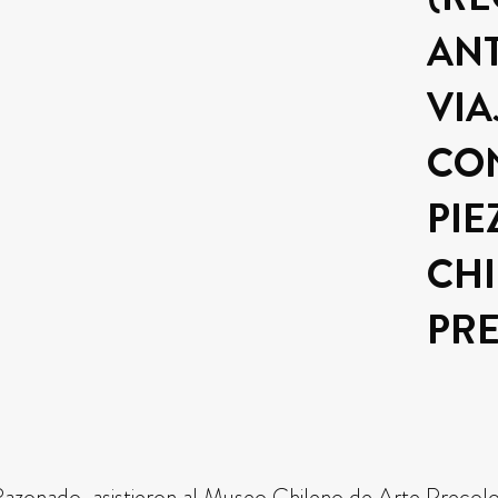
AN
VIA
CO
PIE
CHI
PR
zonado, asistieron al Museo Chileno de Arte Precolom