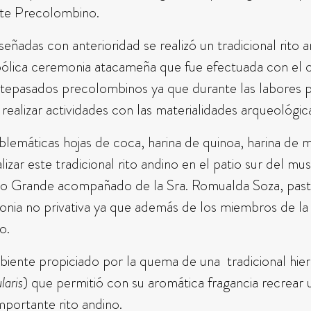
rte Precolombino.
eñadas con anterioridad se realizó un tradicional rito
bólica ceremonia atacameña que fue efectuada con el o
antepasados precolombinos ya que durante las labores pr
 realizar actividades con las materialidades arqueológi
blemáticas hojas de coca, harina de quinoa, harina de ma
zar este tradicional rito andino en el patio sur del mus
Río Grande acompañado de la Sra. Romualda Soza, pas
ia no privativa ya que además de los miembros de la d
o.
mbiente propiciado por la quema de una tradicional hi
laris
) que permitió con su aromática fragancia recrear 
mportante rito andino.