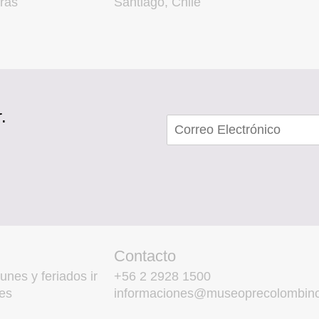
ras
Santiago, Chile
.
Contacto
unes y feriados ir
+56 2 2928 1500
es
informaciones@museoprecolombino