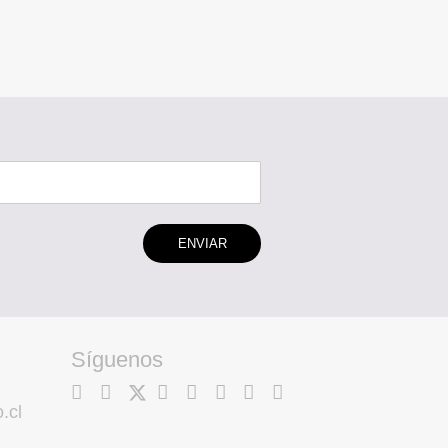
ENVIAR
Síguenos
.cl