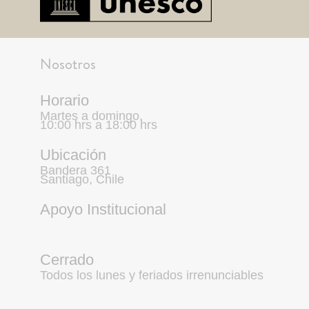
Nosotros
Horario
Martes a domingo,
10:00 hrs a 18:00 hrs
Ubicación
Bandera 361
Santiago, Chile
Apoyo Institucional
Cerrado
Todos los lunes y feriados irrenunciables