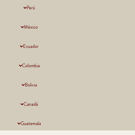
Perú
México
Ecuador
Colombia
Bolivia
Canadá
Guatemala