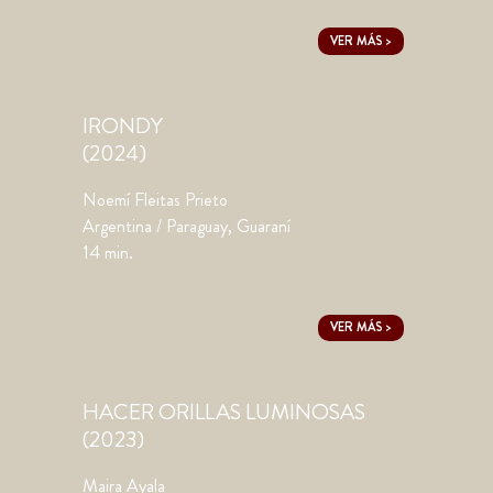
VER MÁS >
IRONDY
(2024)
Noemí Fleitas Prieto
Argentina / Paraguay, Guaraní
14 min.
VER MÁS >
HACER ORILLAS LUMINOSAS
(2023)
Maira Ayala