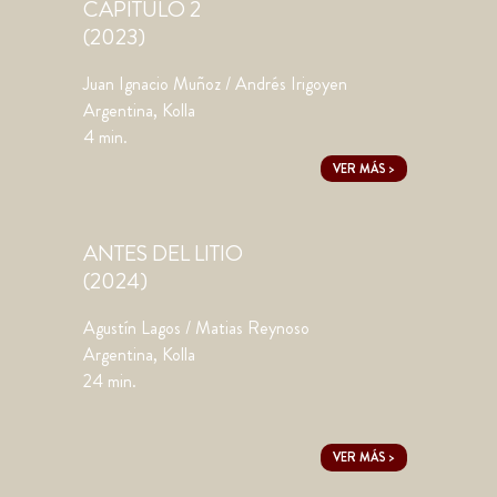
CAPÍTULO 2
(2023)
Juan Ignacio Muñoz / Andrés Irigoyen
Argentina, Kolla
4 min.
VER MÁS >
ANTES DEL LITIO
(2024)
Agustín Lagos / Matias Reynoso
Argentina, Kolla
24 min.
VER MÁS >