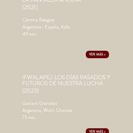
(2021)
Carmina Balaguer
Argentina / España, Kolla
49 min.
VER MÁS >
IFWALAPEJ. LOS DÍAS PASADOS Y
FUTUROS DE NUESTRA LUCHA
(2023)
Gustavo Granados
Argentina, Wichí, Chorote
73 min.
VER MÁS >