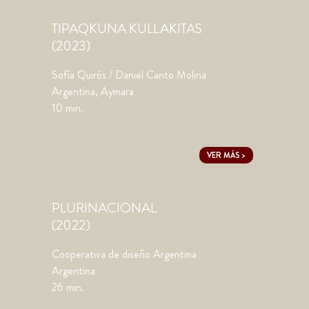
TIPAQKUNA KULLAKITAS
(2023)
Sofía Quirós / Daniel Canto Molina
Argentina, Aymara
10 min.
VER MÁS >
PLURINACIONAL
(2022)
Cooperativa de diseño Argentina
Argentina
26 min.