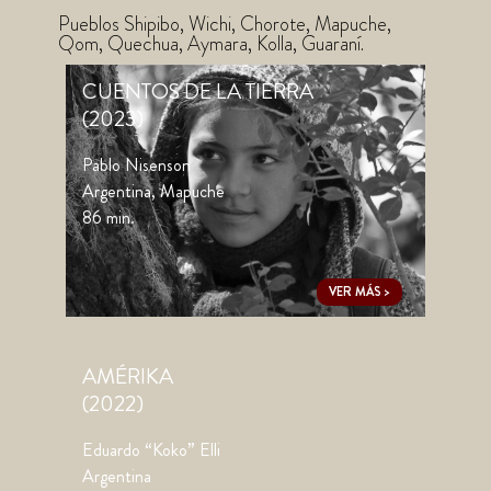
Pueblos Shipibo, Wichi, Chorote, Mapuche,
Qom, Quechua, Aymara, Kolla, Guaraní.
CUENTOS DE LA TIERRA
(2023)
Pablo Nisenson
Argentina, Mapuche
86 min.
VER MÁS >
AMÉRIKA
(2022)
Eduardo “Koko” Elli
Argentina