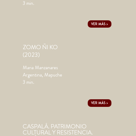
3 min.
VER MÁS >
ZOMO ÑI KO
(2023)
Maria Manzanares
Argentina, Mapuche
3 min.
VER MÁS >
CASPALÁ. PATRIMONIO
CULTURAL Y RESISTENCIA.