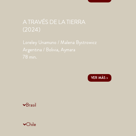
A TRAVÉS DE LA TIERRA
(2024)
Loreley Unamuno / Malena Bystrowicz
Argentina / Bolivia, Aymara
78 min.
VER MÁS >
Brasil
Chile