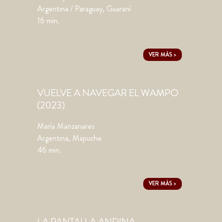
Argentina / Paraguay, Guaraní
16 min.
VER MÁS >
VUELVE A NAVEGAR EL WAMPO
(2023)
María Manzanares
Argentina, Mapuche
46 min.
VER MÁS >
LA PANTALLA ANDINA