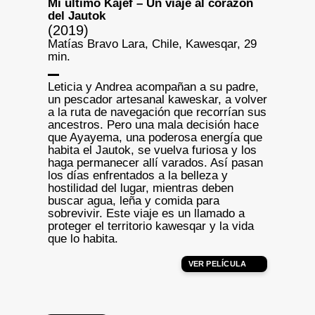
Mi último Kajef – Un viaje al corazón
del Jautok
(2019)
Matías Bravo Lara, Chile, Kawesqar, 29
min.
Leticia y Andrea acompañan a su padre,
un pescador artesanal kaweskar, a volver
a la ruta de navegación que recorrían sus
ancestros. Pero una mala decisión hace
que Ayayema, una poderosa energía que
habita el Jautok, se vuelva furiosa y los
haga permanecer allí varados. Así pasan
los días enfrentados a la belleza y
hostilidad del lugar, mientras deben
buscar agua, leña y comida para
sobrevivir. Este viaje es un llamado a
proteger el territorio kawesqar y la vida
que lo habita.
VER PELÍCULA