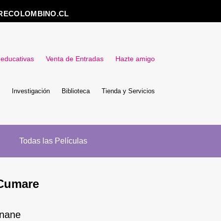
RECOLOMBINO.CL
 educativas
Venta de Entradas
Hazte amigo
Investigación
Biblioteca
Tienda y Servicios
Todas las Películas
 Cumare
inane