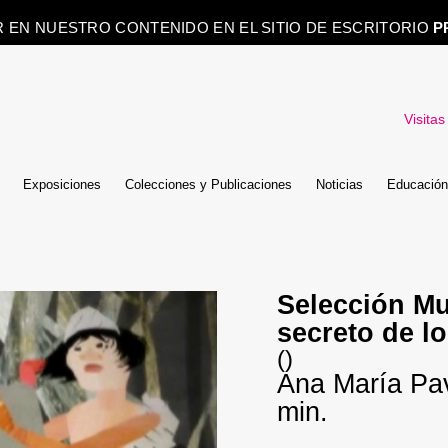
R EN NUESTRO CONTENIDO EN EL SITIO DE ESCRITORIO
P
Visitas
Exposiciones
Colecciones y Publicaciones
Noticias
Educación
Selección M
secreto de l
()
Ana María Pav
min.