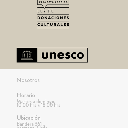
Nosotros
Horario
Martes a domingo,
10:00 hrs a 18:00 hrs
Ubicación
Bandera 361
Santiago, Chile