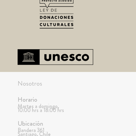
Nosotros
Horario
Martes a domingo,
10:00 hrs a 18:00 hrs
Ubicación
Bandera 361
Santiago, Chile