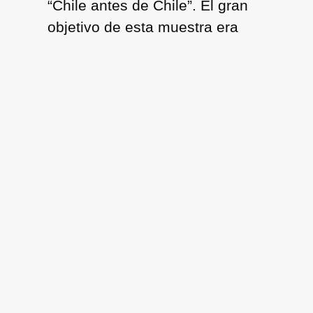
“Chile antes de Chile”. El gran
objetivo de esta muestra era
destacar los hitos de la
prehistoria chilena. Para lograr
dar un orden a esta exposición,
los curadores se basaron en el
libro “Chile o una loca
geografía” de Benjamín
Subercaseaux. Así se decidió
dividir a Chile en seis países:
Norte Grande, Norte Chico, la
Zona Central, la Araucanía, la
Zona Austral y Rapa Nui, siendo
éste último un tema
ampliamente discutido por su