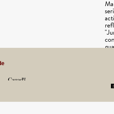
Mar
ser
act
ref
"Ju
con
gua
de