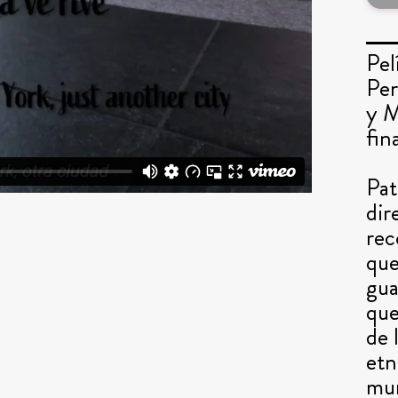
Pel
Per
y M
fin
Pat
dir
rec
que
gua
que
de 
etn
mun