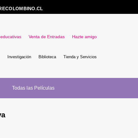
RECOLOMBINO.CL
 educativas
Venta de Entradas
Hazte amigo
Investigación
Biblioteca
Tienda y Servicios
Todas las Películas
ya