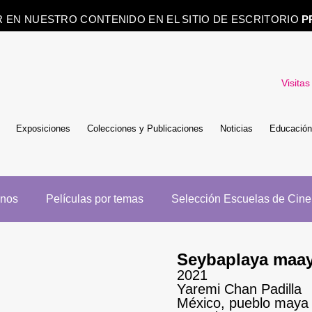
R EN NUESTRO CONTENIDO EN EL SITIO DE ESCRITORIO
P
Visitas
Exposiciones
Colecciones y Publicaciones
Noticias
Educación
enos
Películas por temas
Selección Escuelas de Cine
Seybaplaya maa
2021
Yaremi Chan Padilla
México, pueblo maya