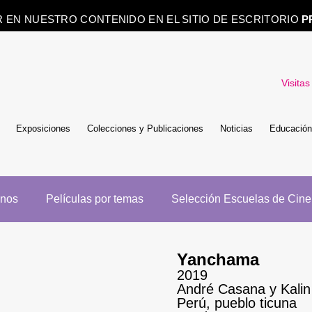
R EN NUESTRO CONTENIDO EN EL SITIO DE ESCRITORIO
P
Visitas
Exposiciones
Colecciones y Publicaciones
Noticias
Educación
enos
Películas por temas
Selección Escuelas de Cine
Yanchama
2019
André Casana y Kalin
Perú, pueblo ticuna