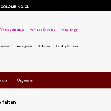
ECOLOMBINO.CL
Visitas educativas
Venta de Entradas
Hazte amigo
ducación
Investigación
Biblioteca
Tienda y Servicios
ancia
Organizan
e falten