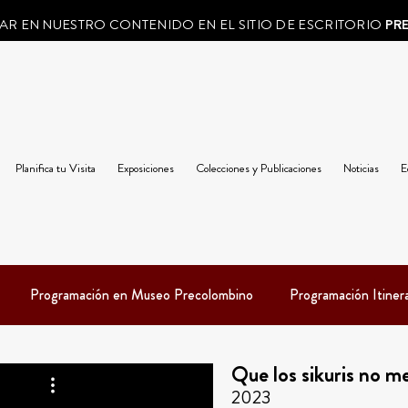
AR EN NUESTRO CONTENIDO EN EL SITIO DE ESCRITORIO
PR
Planifica tu Visita
Exposiciones
Colecciones y Publicaciones
Noticias
E
Programación en Museo Precolombino
Programación Itiner
Que los sikuris no m
2023