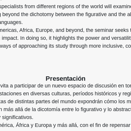
specialists from different regions of the world will exam
g beyond the dichotomy between the figurative and the ab
languages.
mericas, Africa, Europe, and beyond, the seminar seeks 
c impact. In doing so, it highlights the power and versatili
ways of approaching its study through more inclusive, c
Presentación
ita a participar de un nuevo espacio de discusión en tor
taciones en diversas culturas, períodos históricos y r
istas de distintas partes del mundo expondrán cómo los 
 más allá de la dicotomía entre lo figurativo y lo abstr
 significativos.
rica, África y Europa y más allá, con el fin de repensar