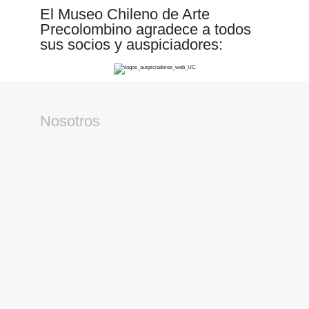
El Museo Chileno de Arte
Precolombino agradece a todos
sus socios y auspiciadores:
Nosotros
Horario
Martes a domingo, 10 a 18 horas
Ubicación
Bandera 361, Santiago, Chile
Apoyo Institucional