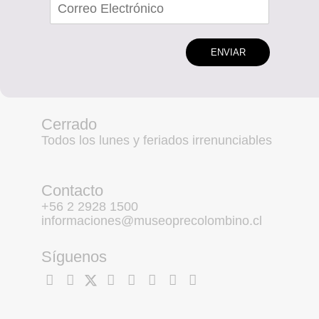
ENVIAR
Cerrado
Todos los lunes y feriados irrenunciables
Contacto
+56 2 2928 1500
informaciones@museoprecolombino.cl
Síguenos