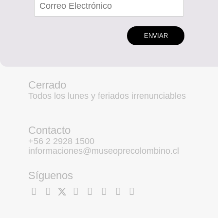
ENVIAR
Cerrado
Todos los lunes y feriados irrenunciables
Contacto
+56 2 2928 1500
informaciones@museoprecolombino.cl
Síguenos