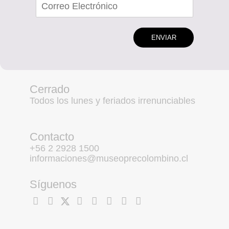
ENVIAR
Cerrado
Todos los lunes y feriados irrenunciables
Contacto
+56 2 2928 1500
informaciones@museoprecolombino.cl
Síguenos