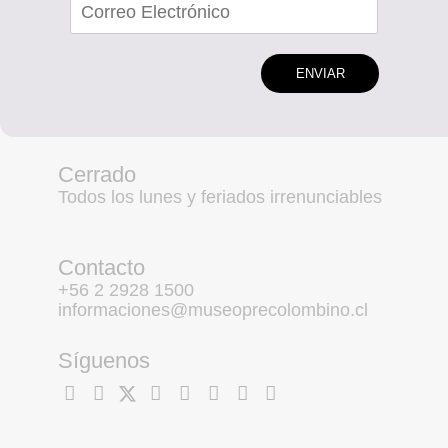
ENVIAR
Cerrado
Todos los lunes y feriados irrenunciables
Contacto
+56 2 2928 1500
informaciones@museoprecolombino.cl
Síguenos