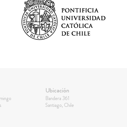
Ubicación
omingo
Bandera 361
s
Santiago, Chile