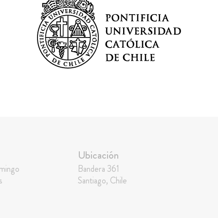
Ubicación
omingo
Bandera 361
s
Santiago, Chile