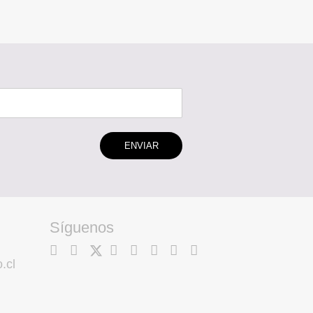
ENVIAR
Síguenos
.cl