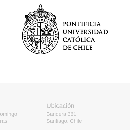
Ubicación
domingo
Bandera 361
ras
Santiago, Chile