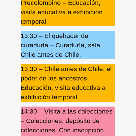
Precolombino
– Educación,
visita educativa a exhibición
temporal.
13:30 – El quehacer de
curaduría
– Curaduría, sala
Chile antes de Chile.
13:30 – Chile antes de Chile: el
poder de los ancestros
–
Educación, visita educativa a
exhibición temporal.
14:30
–
Visita a las colecciones
– Colecciones, depósito de
colecciones. Con inscripción,