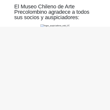
El Museo Chileno de Arte
Precolombino agradece a todos
sus socios y auspiciadores:
Nosotros
Horario
Martes a domingo, 10 a 18 horas
Ubicación
Bandera 361, Santiago, Chile
Apoyo Institucional