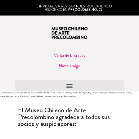
TE INVITAMOS A REVISAR NUESTRO CONTENIDO
HISTÓRICO EN
PRECOLOMBINO.CL
Venta de Entradas
Hazte amigo
Conversación en vivo con dos de las creadoras de Mujeres: ecos del pasado, voces de hoy: Olaya Sanfuentes, historiadora, y Amalia Cross,
historiadora del arte. Participa Carole Sinclaire, curadora del Museo Precolombino.
El Museo Chileno de Arte
Precolombino agradece a todos sus
socios y auspiciadores: