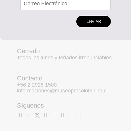
ENVIAR
Cerrado
Todos los lunes y feriados irrenunciables
Contacto
+56 2 2928 1500
informaciones@museoprecolombino.cl
Síguenos