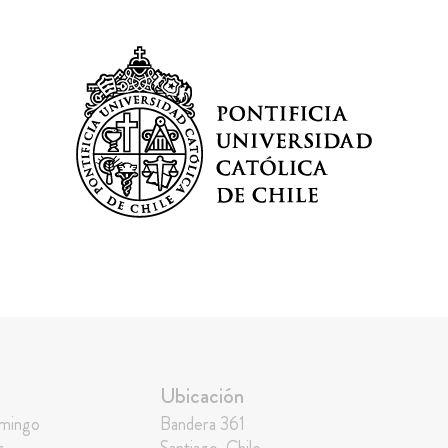
Ubicación
omingo
Bandera 361
s
Santiago, Chile