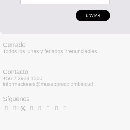
ENVIAR
Cerrado
Todos los lunes y feriados irrenunciables
Contacto
+56 2 2928 1500
informaciones@museoprecolombino.cl
Síguenos