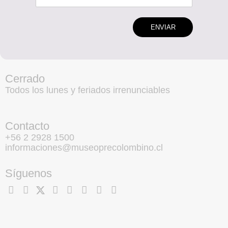
ENVIAR
Cerrado
Todos los lunes y feriados irrenunciables
Contacto
+56 2 2928 1500
informaciones@museoprecolombino.cl
Síguenos