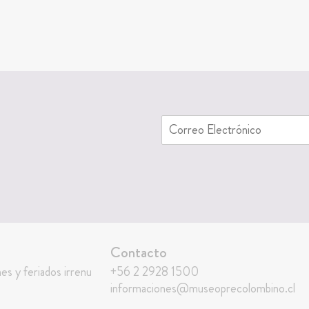
Contacto
nes y feriados irrenu
+56 2 2928 1500
informaciones@museoprecolombino.cl