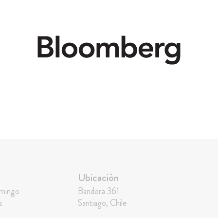
Ubicación
omingo
Bandera 361
s
Santiago, Chile