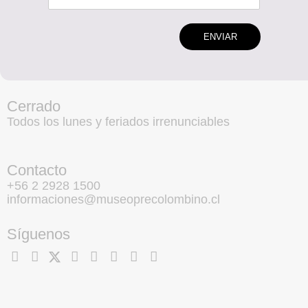
ENVIAR
Cerrado
Todos los lunes y feriados irrenunciables
Contacto
+56 2 2928 1500
informaciones@museoprecolombino.cl
Síguenos