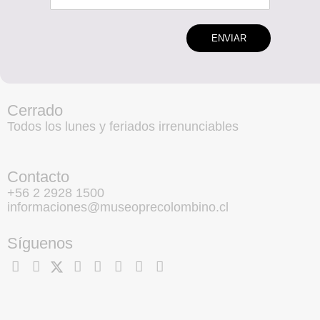
ENVIAR
Cerrado
Todos los lunes y feriados irrenunciables
Contacto
+56 2 2928 1500
informaciones@museoprecolombino.cl
Síguenos