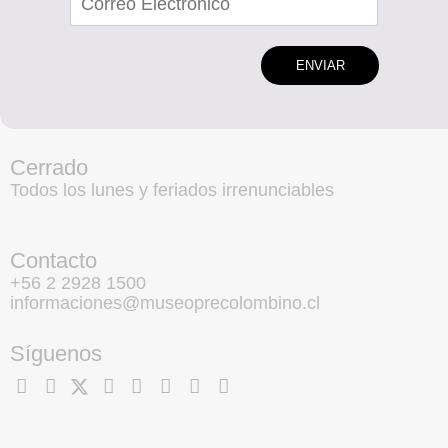
ENVIAR
Cerrado
Todos los lunes y feriados irrenunciables
Contacto
+56 2 2928 1500
informaciones@museoprecolombino.cl
Síguenos