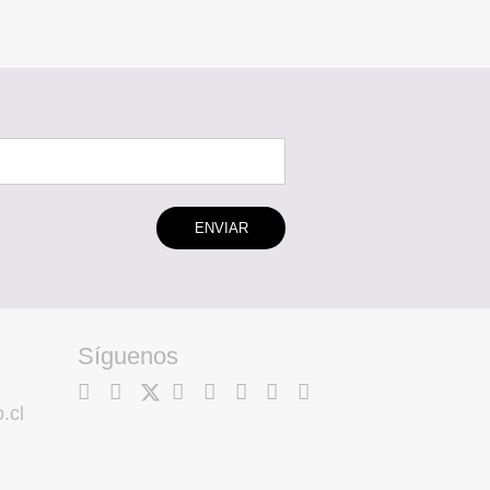
ENVIAR
Síguenos
.cl