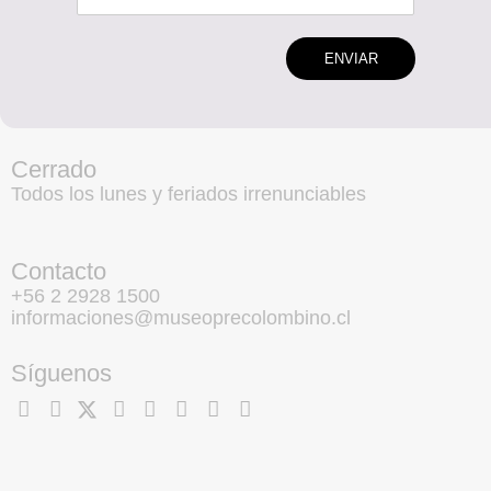
ENVIAR
Cerrado
Todos los lunes y feriados irrenunciables
Contacto
+56 2 2928 1500
informaciones@museoprecolombino.cl
Síguenos