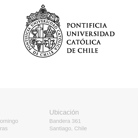
Ubicación
domingo
Bandera 361
ras
Santiago, Chile