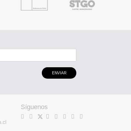
ENVIAR
Síguenos
.cl