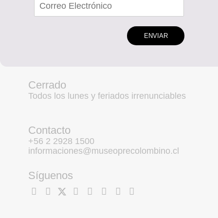
ENVIAR
Cerrado
Todos los lunes y feriados irrenunciables
Contacto
+56 2 2928 1500
informaciones@museoprecolombino.cl
Síguenos