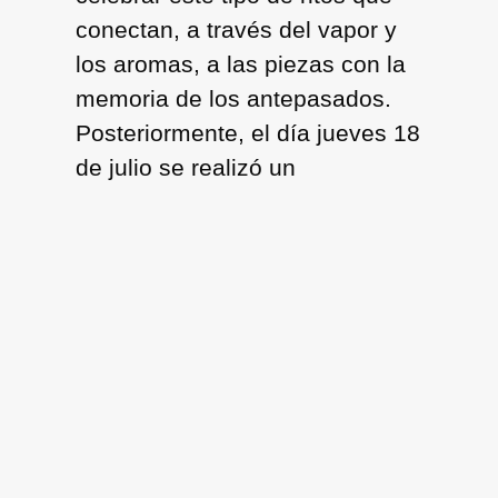
conectan, a través del vapor y
los aromas, a las piezas con la
memoria de los antepasados.
Posteriormente, el día jueves 18
de julio se realizó un
conversatorio abierto al público
en la Biblioteca del Museo,
llamado “Rima o te Tupuna: El
arte escultórico desde la mirada
del artesano Rapanui”, en el
cual contaron sus vivencias en
el mundo del arte y las
esculturas rapanui. Tocando
temas como quienes fueron sus