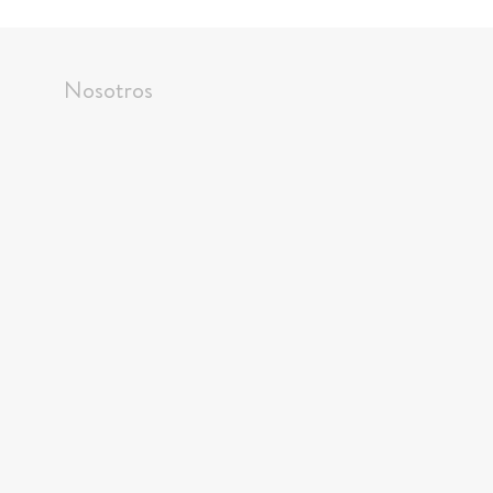
Nosotros
Horario
Martes a domingo, 10 a 18 horas
Ubicación
Bandera 361, Santiago, Chile
Apoyo Institucional