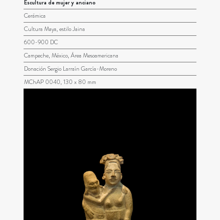
Escultura de mujer y anciano
Cerámica
Cultura Maya, estilo Jaina
600-900 DC
Campeche, México, Área Mesoamericana
Donación Sergio Larraín García-Moreno
MChAP 0040, 130 x 80 mm