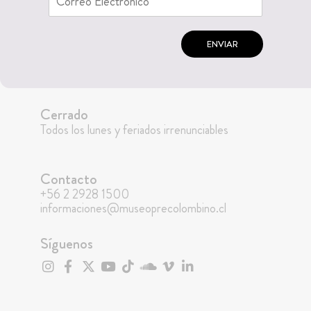
ENVIAR
Cerrado
Todos los lunes y feriados irrenunciables
Contacto
+56 2 2928 1500
informaciones@museoprecolombino.cl
Síguenos