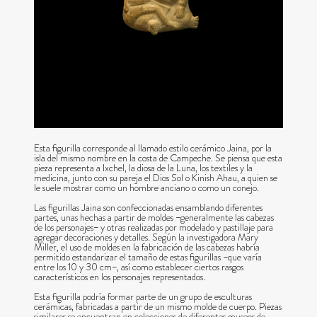
Esta figurilla corresponde al llamado estilo cerámico Jaina, por la
isla del mismo nombre en la costa de Campeche. Se piensa que esta
pieza representa a Ixchel, la diosa de la Luna, los textiles y la
medicina, junto con su pareja el Dios Sol o Kinish Ahau, a quien se
le suele mostrar como un hombre anciano o como un conejo.
Las figurillas Jaina son confeccionadas ensamblando diferentes
partes, unas hechas a partir de moldes −generalmente las cabezas
de los personajes− y otras realizadas por modelado y pastillaje para
agregar decoraciones y detalles. Según la investigadora Mary
Miller, el uso de moldes en la fabricación de las cabezas habría
permitido estandarizar el tamaño de estas figurillas −que varía
entre los 10 y 30 cm−, así como establecer ciertos rasgos
característicos en los personajes representados.
Esta figurilla podría formar parte de un grupo de esculturas
cerámicas, fabricadas a partir de un mismo molde de cuerpo. Piezas
similares se encuentran en colecciones de diferentes museos de