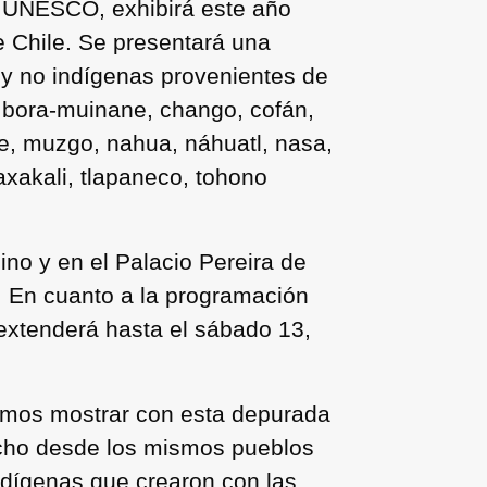
a UNESCO, exhibirá este año
e Chile. Se presentará una
s y no indígenas provenientes de
 bora-muinane, chango, cofán,
e, muzgo, nahua, náhuatl, nasa,
axakali, tlapaneco, tohono
no y en el Palacio Pereira de
o. En cuanto a la programación
 extenderá hasta el sábado 13,
remos mostrar con esta depurada
hecho desde los mismos pueblos
ndígenas que crearon con las