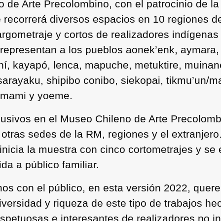
o de Arte Precolombino, con el patrocinio de l
 recorrerá diversos espacios en 10 regiones d
largometraje y cortos de realizadores indígena
 representan a los pueblos aonek’enk, aymara,
ní, kayapó, lenca, mapuche, metuktire, muinan
arayaku, shipibo conibo, siekopai, tikmu’un/m
omami y yoeme.
usivos en el Museo Chileno de Arte Precolombi
n otras sedes de la RM, regiones y el extranjer
inicia la muestra con cinco cortometrajes y se
a a público familiar.
os con el público, en esta versión 2022, que
diversidad y riqueza de este tipo de trabajos 
spetuosas e interesantes de realizadores no i