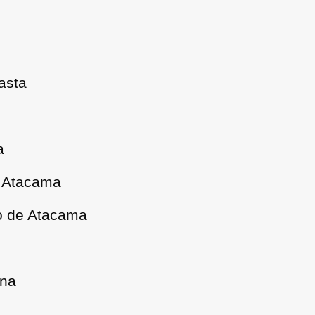
asta
a
l Atacama
o de Atacama
ena