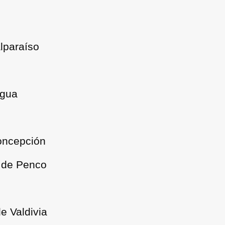
lparaíso
igua
oncepción
 de Penco
e Valdivia