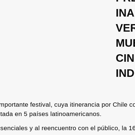
INA
VER
MU
CI
IN
importante festival, cuya itinerancia por Chile 
ctada en 5 países latinoamericanos.
esenciales y al reencuentro con el público, la 