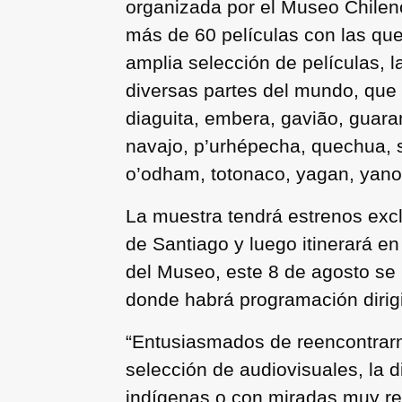
organizada por el Museo Chilen
más de 60 películas con las que
amplia selección de películas, 
diversas partes del mundo, que
diaguita, embera, gavião, guara
navajo, p’urhépecha, quechua, s
o’odham, totonaco, yagan, yan
La muestra tendrá estrenos excl
de Santiago y luego itinerará e
del Museo, este 8 de agosto se 
donde habrá programación dirigid
“Entusiasmados de reencontrarn
selección de audiovisuales, la 
indígenas o con miradas muy re