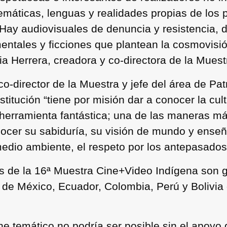
máticas, lenguas y realidades propias de los 
Hay audiovisuales de denuncia y resistencia, de 
tales y ficciones que plantean la cosmovisión
icia Herrera, creadora y co-directora de la Muest
co-director de la Muestra y jefe del área de Pa
itución “tiene por misión dar a conocer la cult
a herramienta fantástica; una de las maneras m
ocer su sabiduría, su visión de mundo y ense
dio ambiente, el respeto por los antepasados y
as de la 16ª Muestra Cine+Video Indígena son gr
s de México, Ecuador, Colombia, Perú y Bolivi
ne temático no podría ser posible sin el apoyo