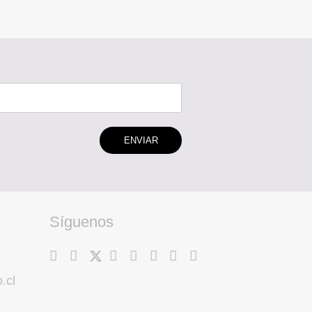
ENVIAR
Síguenos
.cl