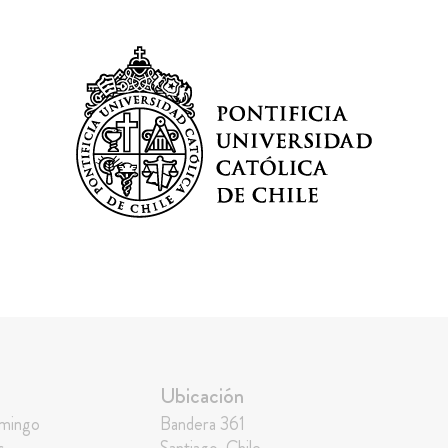
Ubicación
omingo
Bandera 361
s
Santiago, Chile