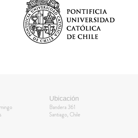
Ubicación
omingo
Bandera 361
s
Santiago, Chile