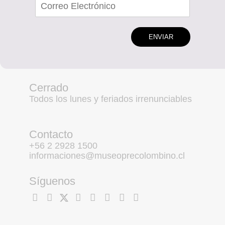
ENVIAR
Cerrado
Todos los lunes y feriados irrenunciables
Contacto
+56 2 2928 1500
informaciones@museoprecolombino.cl
Síguenos