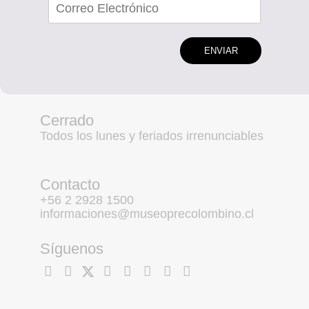
ENVIAR
Cerrado
Todos los lunes y feriados irrenunciables
Contacto
+56 2 2928 1500
informaciones@museoprecolombino.cl
Síguenos