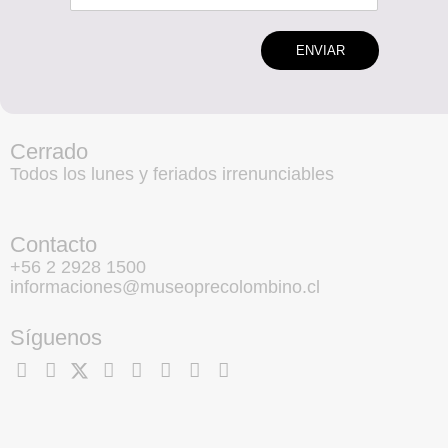
ENVIAR
Cerrado
Todos los lunes y feriados irrenunciables
Contacto
+56 2 2928 1500
informaciones@museoprecolombino.cl
Síguenos